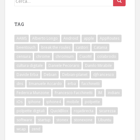
TAG
AAMS
Alberto Longo
Android
apple
AppRoutes
beentouch
break the roules
castori
Catania
censura
chrome
chromium
CiaoIM
colabrodo
cultura digitale
Daniele Pecoraro
Danilo Mirabile
Davide Erba
Debian
Debian-planet
djfrancesco
dns
Emanuele Accardo
erba
facchinetti
Federica Munzone
Francesco Facchinetti
IM
indiani
iOs
iphone
iphone4
mobile
polpette
polpette digitali
QuickBlox
rojadirecta
sicurezza
software
startup
stonex
stonexone
Ubuntu
wcap
zend