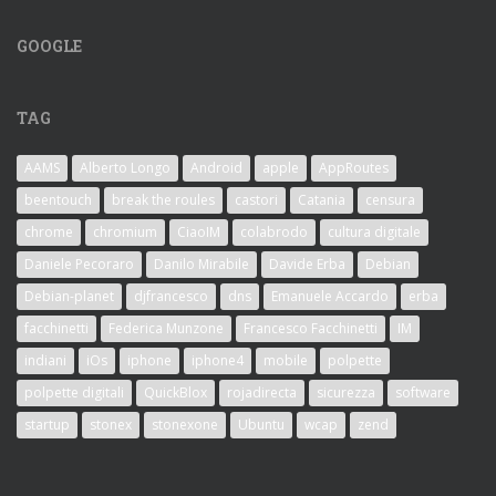
GOOGLE
TAG
AAMS
Alberto Longo
Android
apple
AppRoutes
beentouch
break the roules
castori
Catania
censura
chrome
chromium
CiaoIM
colabrodo
cultura digitale
Daniele Pecoraro
Danilo Mirabile
Davide Erba
Debian
Debian-planet
djfrancesco
dns
Emanuele Accardo
erba
facchinetti
Federica Munzone
Francesco Facchinetti
IM
indiani
iOs
iphone
iphone4
mobile
polpette
polpette digitali
QuickBlox
rojadirecta
sicurezza
software
startup
stonex
stonexone
Ubuntu
wcap
zend