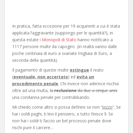
In pratica, fatta eccezione per 19 acquirenti a cui è stata
applicata l’aggravante (suppongo per le quantità?), in
questa estate i
Monopoli di Stato
hanno notificato a
1117 persone multe da capogiro (in realtà vanno dalle
poche centinaia di euro a svariate migliaia di Euro, a
seconda della quantità).
Il pagamento di queste multe
estingue
il reato
(
eventuale, non accertato
) ed
evita un
procedimento penale
. Chi invece non aderisce rischia
oltre ad una multa,
la
reclusione
da due a cinque anni
una condanna penale per contrabbando.
Mi chiedo come altro si possa definire se non “
pizzo
“. Se
hai i soldi paghi, ti levi il pensiero, e tutto finisce lì. Se
non hai i soldi ti faccio un bel processo penale dove
rischi pure il carcere…