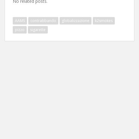
No related posts.
AAMS
contrabbando
globalizzazione
k2smokes
pizzo
sigarette