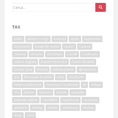
Cerca:
TAG
AAMS
Alberto Longo
Android
apple
AppRoutes
beentouch
break the roules
castori
Catania
censura
chrome
chromium
CiaoIM
colabrodo
cultura digitale
Daniele Pecoraro
Danilo Mirabile
Davide Erba
Debian
Debian-planet
djfrancesco
dns
Emanuele Accardo
erba
facchinetti
Federica Munzone
Francesco Facchinetti
IM
indiani
iOs
iphone
iphone4
mobile
polpette
polpette digitali
QuickBlox
rojadirecta
sicurezza
software
startup
stonex
stonexone
Ubuntu
wcap
zend