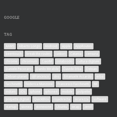
GOOGLE
TAG
AAMS
Alberto Longo
Android
apple
AppRoutes
beentouch
break the roules
castori
Catania
censura
chrome
chromium
CiaoIM
colabrodo
cultura digitale
Daniele Pecoraro
Danilo Mirabile
Davide Erba
Debian
Debian-planet
djfrancesco
dns
Emanuele Accardo
erba
facchinetti
Federica Munzone
Francesco Facchinetti
IM
indiani
iOs
iphone
iphone4
mobile
polpette
polpette digitali
QuickBlox
rojadirecta
sicurezza
software
startup
stonex
stonexone
Ubuntu
wcap
zend