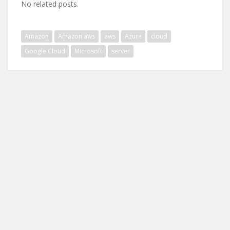
No related posts.
Amazon
Amazon aws
aws
Azure
cloud
Google Cloud
Microsoft
server