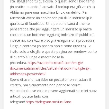
stai sbagliando tu qualcosa, o questi sono i loro tempi
(In pratica quando è arrivato il backup era già vecchio).
Abbiamo pure una macchina Linux, un delirio. Per
Microsoft avere un server con più di un indirizzo ip è
qualcosa di futuristico. Una persona sana di mente
penserebbe che per aggiungere un indirizzo ip basta
cliccare su un bottone “Aggiungi indirizzo IP pubblico”,
invece no, con
Azure
bisogna eseguire una procedura
lunga e contorta (io ancora non ci sono riuscito). Vi
invito solo a sfogliare questa pagina per rendervi conto
di quanto è lunga e macchinosa la
procedura.
https://
azure
.
microsoft.com/en-gb/
documentation/articles/
virtual-network-multiple-ip-
addresses-powershell/
Spero di usarlo, sarebbe un peccato non sfruttare il
credito, ma sicuramente non per cose “core”.
Vi ricordo che se volete essere aggiornati sui miei nuovi
articoli, potete farlo con
telegram!
https://telegram.me/iuculano