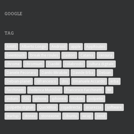
GOOGLE
TAG
AAMS
Alberto Longo
Android
apple
AppRoutes
beentouch
break the roules
castori
Catania
censura
chrome
chromium
CiaoIM
colabrodo
cultura digitale
Daniele Pecoraro
Danilo Mirabile
Davide Erba
Debian
Debian-planet
djfrancesco
dns
Emanuele Accardo
erba
facchinetti
Federica Munzone
Francesco Facchinetti
IM
indiani
iOs
iphone
iphone4
mobile
polpette
polpette digitali
QuickBlox
rojadirecta
sicurezza
software
startup
stonex
stonexone
Ubuntu
wcap
zend