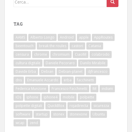
Cerca:
TAG
AAMS
Alberto Longo
Android
apple
AppRoutes
beentouch
break the roules
castori
Catania
censura
chrome
chromium
CiaoIM
colabrodo
cultura digitale
Daniele Pecoraro
Danilo Mirabile
Davide Erba
Debian
Debian-planet
djfrancesco
dns
Emanuele Accardo
erba
facchinetti
Federica Munzone
Francesco Facchinetti
IM
indiani
iOs
iphone
iphone4
mobile
polpette
polpette digitali
QuickBlox
rojadirecta
sicurezza
software
startup
stonex
stonexone
Ubuntu
wcap
zend