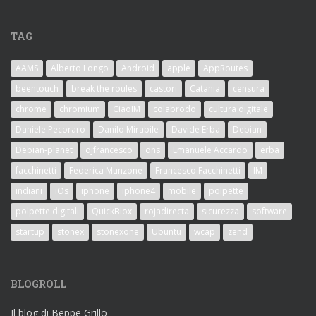
TAG
AAMS
Alberto Longo
Android
apple
AppRoutes
beentouch
break the roules
castori
Catania
censura
chrome
chromium
CiaoIM
colabrodo
cultura digitale
Daniele Pecoraro
Danilo Mirabile
Davide Erba
Debian
Debian-planet
djfrancesco
dns
Emanuele Accardo
erba
facchinetti
Federica Munzone
Francesco Facchinetti
IM
indiani
iOs
iphone
iphone4
mobile
polpette
polpette digitali
QuickBlox
rojadirecta
sicurezza
software
startup
stonex
stonexone
Ubuntu
wcap
zend
BLOGROLL
Il blog di Beppe Grillo