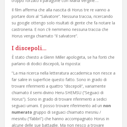
troppo forzato il paragone con Maria Vergine….
Il film afferma che alla nascita di Horus tre re vanno a
portare doni al “Salvatore”. Nessuna traccia, ricercando
su google ottengo solo risultati di gente che fa notare la
castroneria. E non c’è nemmeno nessuna traccia che
Horus venga chiamato “il salvatore”.
I discepoli…
È stato chiesto a Glenn Miller apologeta, se ha fonti che
parlano di dodici discepoli, la risposta:
”La mia ricerca nella letteratura accademica non riesce a
far salire in superficie questo fatto. Sono in grado di
trovare riferimenti a quattro “discepoli”, variamente
chiamato il semi-divino Heru-SHEMSU (“Seguaci di
Horus”). Sono in grado di trovare riferimenti a sedici
seguaci umani. E posso trovare riferimento ad un
non
numerato
gruppo di seguaci chiamato mesniu /
mesnitu (“fabbri”) che hanno accompagnato Horus in
alcune delle sue battaglie. Ma non riesco a trovare