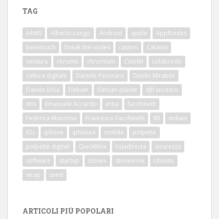
TAG
AAMS
Alberto Longo
Android
apple
AppRoutes
beentouch
break the roules
castori
Catania
censura
chrome
chromium
CiaoIM
colabrodo
cultura digitale
Daniele Pecoraro
Danilo Mirabile
Davide Erba
Debian
Debian-planet
djfrancesco
dns
Emanuele Accardo
erba
facchinetti
Federica Munzone
Francesco Facchinetti
IM
indiani
iOs
iphone
iphone4
mobile
polpette
polpette digitali
QuickBlox
rojadirecta
sicurezza
software
startup
stonex
stonexone
Ubuntu
wcap
zend
ARTICOLI PIÙ POPOLARI