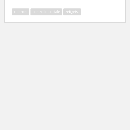
cialtroni
controllo sociale
zeitgeist