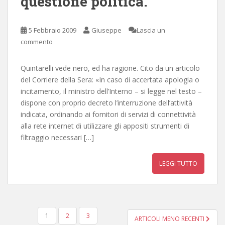
questione politica.
5 Febbraio 2009
Giuseppe
Lascia un
commento
Quintarelli vede nero, ed ha ragione. Cito da un articolo
del Corriere della Sera: «In caso di accertata apologia o
incitamento, il ministro dell’Interno – si legge nel testo –
dispone con proprio decreto l’interruzione dell’attività
indicata, ordinando ai fornitori di servizi di connettività
alla rete internet di utilizzare gli appositi strumenti di
filtraggio necessari […]
LEGGI TUTTO
NAVIGAZIONE
1
2
3
ARTICOLI MENO RECENTI