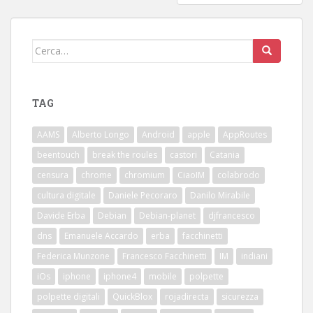
ARTICOLI
Cerca:
TAG
AAMS
Alberto Longo
Android
apple
AppRoutes
beentouch
break the roules
castori
Catania
censura
chrome
chromium
CiaoIM
colabrodo
cultura digitale
Daniele Pecoraro
Danilo Mirabile
Davide Erba
Debian
Debian-planet
djfrancesco
dns
Emanuele Accardo
erba
facchinetti
Federica Munzone
Francesco Facchinetti
IM
indiani
iOs
iphone
iphone4
mobile
polpette
polpette digitali
QuickBlox
rojadirecta
sicurezza