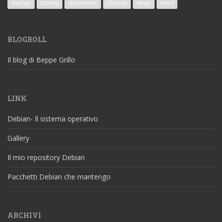
startup
stonex
stonexone
Ubuntu
wcap
zend
BLOGROLL
Il blog di Beppe Grillo
LINK
Debian- Il sistema operativo
Gallery
Il mio repository Debian
Pacchetti Debian che mantengo
ARCHIVI