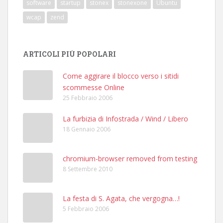
software
startup
stonex
stonexone
Ubuntu
wcap
zend
ARTICOLI PIÙ POPOLARI
Come aggirare il blocco verso i sitidi
scommesse Online
25 Febbraio 2006
La furbizia di Infostrada / Wind / Libero
18 Gennaio 2006
chromium-browser removed from testing
8 Settembre 2010
La festa di S. Agata, che vergogna…!
5 Febbraio 2006