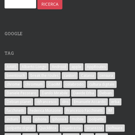
GOOGLE
TAG
AAMS
Alberto Longo
Android
apple
AppRoutes
beentouch
break the roules
castori
Catania
censura
chrome
chromium
CiaoIM
colabrodo
cultura digitale
Daniele Pecoraro
Danilo Mirabile
Davide Erba
Debian
Debian-planet
djfrancesco
dns
Emanuele Accardo
erba
facchinetti
Federica Munzone
Francesco Facchinetti
IM
indiani
iOs
iphone
iphone4
mobile
polpette
polpette digitali
QuickBlox
rojadirecta
sicurezza
software