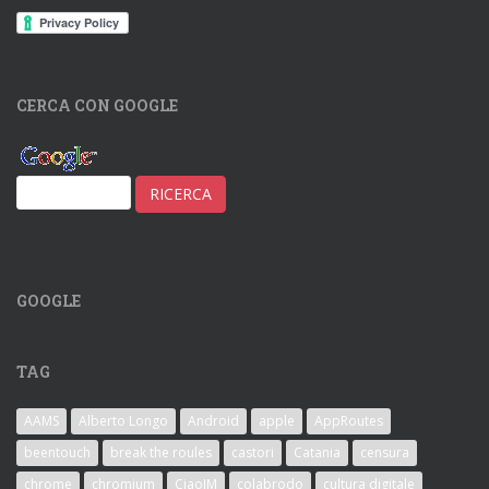
CERCA CON GOOGLE
GOOGLE
TAG
AAMS
Alberto Longo
Android
apple
AppRoutes
beentouch
break the roules
castori
Catania
censura
chrome
chromium
CiaoIM
colabrodo
cultura digitale