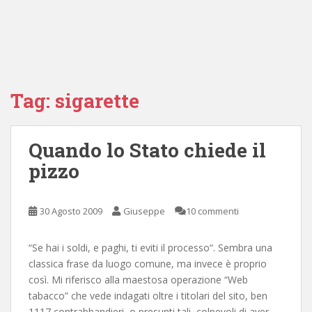
Tag:
sigarette
Quando lo Stato chiede il
pizzo
30 Agosto 2009
Giuseppe
10 commenti
“Se hai i soldi, e paghi, ti eviti il processo“. Sembra una
classica frase da luogo comune, ma invece è proprio
così. Mi riferisco alla maestosa operazione “Web
tabacco” che vede indagati oltre i titolari del sito, ben
1117 contrabbandieri, o presunti tali, colpevoli di aver