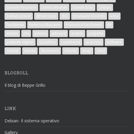
Daniele Pecoraro
Danilo Mirabile
Davide Erba
Debian
Debian-planet
djfrancesco
dns
Emanuele Accardo
erba
facchinetti
Federica Munzone
Francesco Facchinetti
IM
indiani
iOs
iphone
iphone4
mobile
polpette
polpette digitali
QuickBlox
rojadirecta
sicurezza
software
startup
stonex
stonexone
Ubuntu
wcap
zend
BLOGROLL
Il blog di Beppe Grillo
LINK
Debian- Il sistema operativo
Gallery