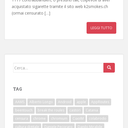
acquistato sigarette tramite il sito web k2smokes.ch
(ormai censurato […]
LEGGI TUTTO
Cerca:
TAG
AAMS
Alberto Longo
Android
apple
AppRoutes
beentouch
break the roules
castori
Catania
censura
chrome
chromium
CiaoIM
colabrodo
cultura digitale
Daniele Pecoraro
Danilo Mirabile