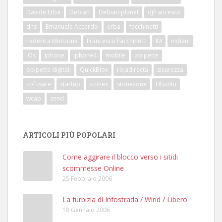
Davide Erba
Debian
Debian-planet
djfrancesco
dns
Emanuele Accardo
erba
facchinetti
Federica Munzone
Francesco Facchinetti
IM
indiani
iOs
iphone
iphone4
mobile
polpette
polpette digitali
QuickBlox
rojadirecta
sicurezza
software
startup
stonex
stonexone
Ubuntu
wcap
zend
ARTICOLI PIÙ POPOLARI
Come aggirare il blocco verso i sitidi
scommesse Online
25 Febbraio 2006
La furbizia di Infostrada / Wind / Libero
18 Gennaio 2006