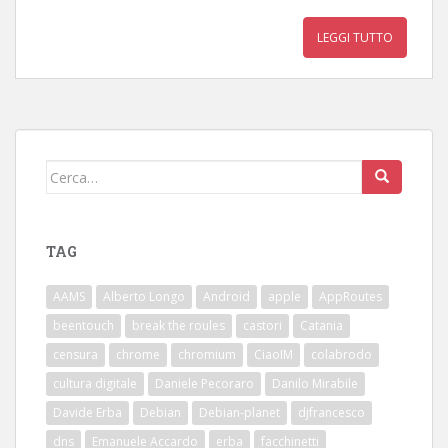
LEGGI TUTTO
Cerca:
TAG
AAMS
Alberto Longo
Android
apple
AppRoutes
beentouch
break the roules
castori
Catania
censura
chrome
chromium
CiaoIM
colabrodo
cultura digitale
Daniele Pecoraro
Danilo Mirabile
Davide Erba
Debian
Debian-planet
djfrancesco
dns
Emanuele Accardo
erba
facchinetti