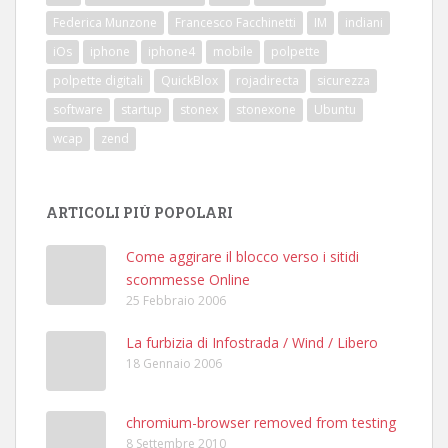
Federica Munzone
Francesco Facchinetti
IM
indiani
iOs
iphone
iphone4
mobile
polpette
polpette digitali
QuickBlox
rojadirecta
sicurezza
software
startup
stonex
stonexone
Ubuntu
wcap
zend
ARTICOLI PIÙ POPOLARI
Come aggirare il blocco verso i sitidi
scommesse Online
25 Febbraio 2006
La furbizia di Infostrada / Wind / Libero
18 Gennaio 2006
chromium-browser removed from testing
8 Settembre 2010