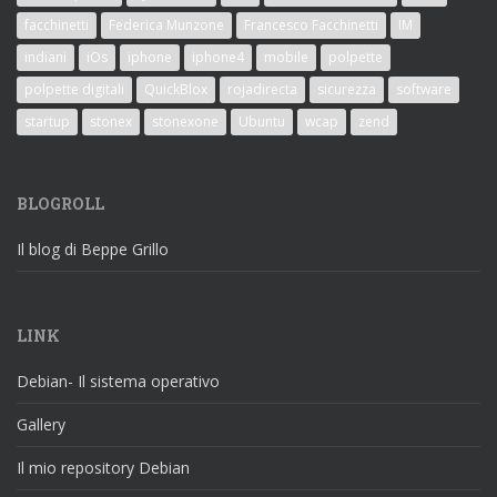
facchinetti
Federica Munzone
Francesco Facchinetti
IM
indiani
iOs
iphone
iphone4
mobile
polpette
polpette digitali
QuickBlox
rojadirecta
sicurezza
software
startup
stonex
stonexone
Ubuntu
wcap
zend
BLOGROLL
Il blog di Beppe Grillo
LINK
Debian- Il sistema operativo
Gallery
Il mio repository Debian