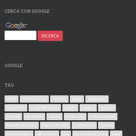
CERCA CON GOOGLE
GOOGLE
TAG
AAMS
Alberto Longo
Android
apple
AppRoutes
beentouch
break the roules
castori
Catania
censura
chrome
chromium
CiaoIM
colabrodo
cultura digitale
Daniele Pecoraro
Danilo Mirabile
Davide Erba
Debian
Debian-planet
djfrancesco
dns
Emanuele Accardo
erba