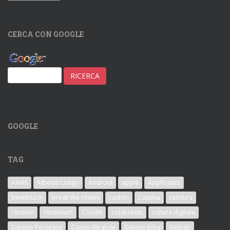
CERCA CON GOOGLE
GOOGLE
TAG
AAMS
Alberto Longo
Android
apple
AppRoutes
beentouch
break the roules
castori
Catania
censura
chrome
chromium
CiaoIM
colabrodo
cultura digitale
Daniele Pecoraro
Danilo Mirabile
Davide Erba
Debian