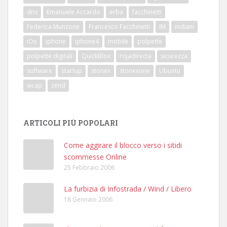
dns
Emanuele Accardo
erba
facchinetti
Federica Munzone
Francesco Facchinetti
IM
indiani
iOs
iphone
iphone4
mobile
polpette
polpette digitali
QuickBlox
rojadirecta
sicurezza
software
startup
stonex
stonexone
Ubuntu
wcap
zend
ARTICOLI PIÙ POPOLARI
Come aggirare il blocco verso i sitidi
scommesse Online
25 Febbraio 2006
La furbizia di Infostrada / Wind / Libero
18 Gennaio 2006