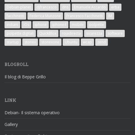
Debian-planet
djfrancesco
dns
Emanuele Accardo
erba
facchinetti
Federica Munzone
Francesco Facchinetti
IM
indiani
iOs
iphone
iphone4
mobile
polpette
polpette digitali
QuickBlox
rojadirecta
sicurezza
software
startup
stonex
stonexone
Ubuntu
wcap
zend
BLOGROLL
Il blog di Beppe Grillo
LINK
Debian- Il sistema operativo
Gallery