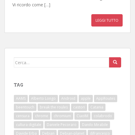
Vi ricordo come […]
LEGGI TUTTO
Cerca:
TAG
AAMS
Alberto Longo
Android
apple
AppRoutes
beentouch
break the roules
castori
Catania
censura
chrome
chromium
CiaoIM
colabrodo
cultura digitale
Daniele Pecoraro
Danilo Mirabile
Davide Erba
Debian
Debian-planet
djfrancesco