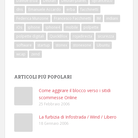
Davide Erba
Debian
Debian-planet
djfrancesco
dns
Emanuele Accardo
erba
facchinetti
Federica Munzone
Francesco Facchinetti
IM
indiani
iOs
iphone
iphone4
mobile
polpette
polpette digitali
QuickBlox
rojadirecta
sicurezza
software
startup
stonex
stonexone
Ubuntu
wcap
zend
ARTICOLI PIÙ POPOLARI
Come aggirare il blocco verso i sitidi
scommesse Online
25 Febbraio 2006
La furbizia di Infostrada / Wind / Libero
18 Gennaio 2006