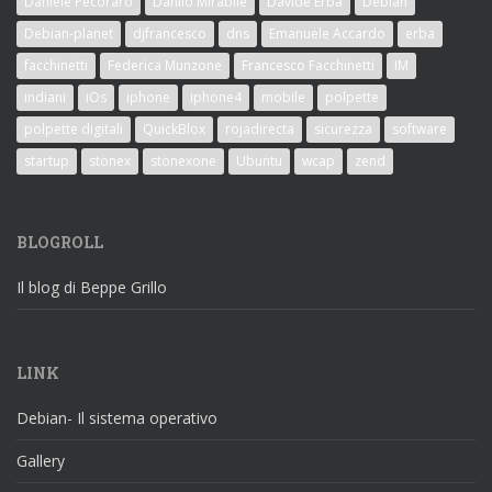
Daniele Pecoraro
Danilo Mirabile
Davide Erba
Debian
Debian-planet
djfrancesco
dns
Emanuele Accardo
erba
facchinetti
Federica Munzone
Francesco Facchinetti
IM
indiani
iOs
iphone
iphone4
mobile
polpette
polpette digitali
QuickBlox
rojadirecta
sicurezza
software
startup
stonex
stonexone
Ubuntu
wcap
zend
BLOGROLL
Il blog di Beppe Grillo
LINK
Debian- Il sistema operativo
Gallery