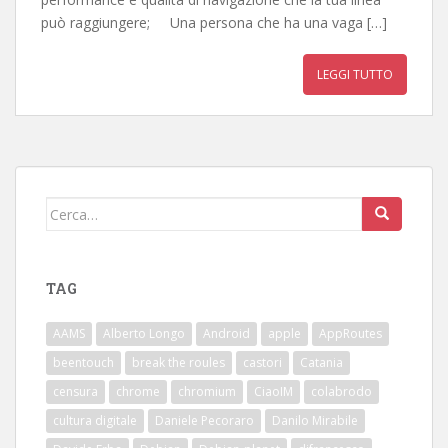
può raggiungere; Una persona che ha una vaga […]
LEGGI TUTTO
Cerca:
TAG
AAMS
Alberto Longo
Android
apple
AppRoutes
beentouch
break the roules
castori
Catania
censura
chrome
chromium
CiaoIM
colabrodo
cultura digitale
Daniele Pecoraro
Danilo Mirabile