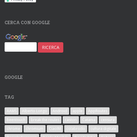
CERCA CON GOOGLE
GOOGLE
TAG
AAMS
Alberto Longo
Android
apple
AppRoutes
beentouch
break the roules
castori
Catania
censura
chrome
chromium
CiaoIM
colabrodo
cultura digitale