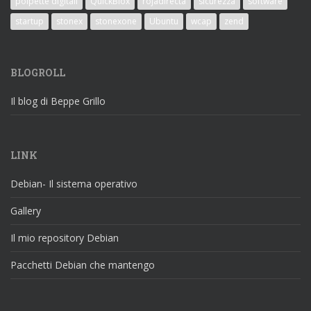
polpette digitali
QuickBlox
rojadirecta
sicurezza
software
startup
stonex
stonexone
Ubuntu
wcap
zend
BLOGROLL
Il blog di Beppe Grillo
LINK
Debian- Il sistema operativo
Gallery
Il mio repository Debian
Pacchetti Debian che mantengo