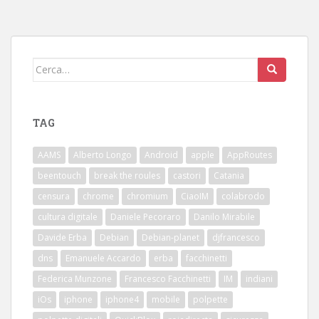
Cerca:
TAG
AAMS
Alberto Longo
Android
apple
AppRoutes
beentouch
break the roules
castori
Catania
censura
chrome
chromium
CiaoIM
colabrodo
cultura digitale
Daniele Pecoraro
Danilo Mirabile
Davide Erba
Debian
Debian-planet
djfrancesco
dns
Emanuele Accardo
erba
facchinetti
Federica Munzone
Francesco Facchinetti
IM
indiani
iOs
iphone
iphone4
mobile
polpette