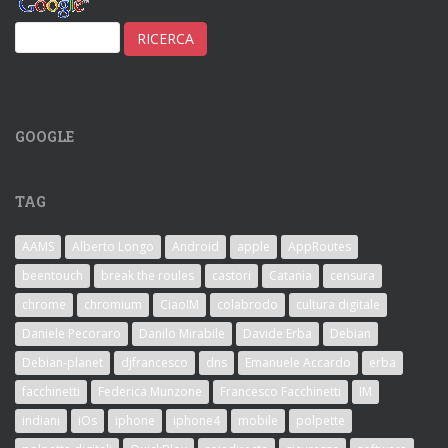
GOOGLE
TAG
AAMS
Alberto Longo
Android
apple
AppRoutes
beentouch
break the roules
castori
Catania
censura
chrome
chromium
CiaoIM
colabrodo
cultura digitale
Daniele Pecoraro
Danilo Mirabile
Davide Erba
Debian
Debian-planet
djfrancesco
dns
Emanuele Accardo
erba
facchinetti
Federica Munzone
Francesco Facchinetti
IM
indiani
iOs
iphone
iphone4
mobile
polpette