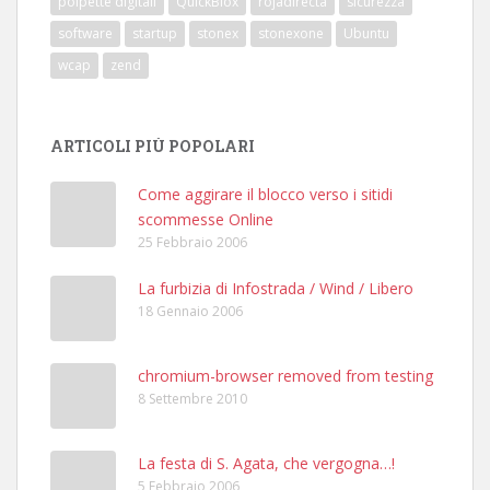
polpette digitali
QuickBlox
rojadirecta
sicurezza
software
startup
stonex
stonexone
Ubuntu
wcap
zend
ARTICOLI PIÙ POPOLARI
Come aggirare il blocco verso i sitidi
scommesse Online
25 Febbraio 2006
La furbizia di Infostrada / Wind / Libero
18 Gennaio 2006
chromium-browser removed from testing
8 Settembre 2010
La festa di S. Agata, che vergogna…!
5 Febbraio 2006