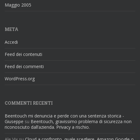
Maggio 2005
META
Accedi
Feed dei contenuti
Feed dei commenti
WordPress.org
COMMENTI RECENTI
Beentouch mi denuncia e perde con una sentenza storica -
Giuseppe
su
Beentouch, gravissimo problema di sicurezza non
riconosciuto dall’azienda. Privacy a rischio.
Ale Vix
su
Cloud a confronto, quale scegliere, Amazon Google o