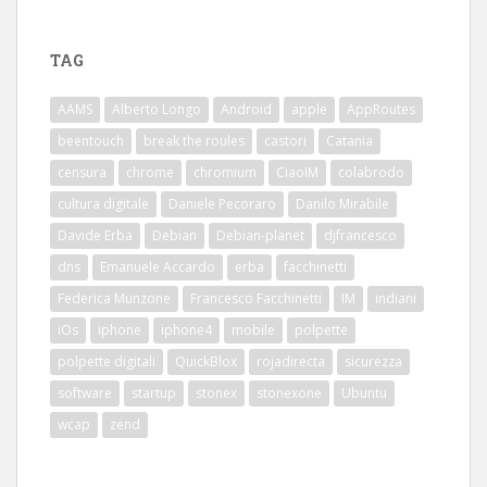
TAG
AAMS
Alberto Longo
Android
apple
AppRoutes
beentouch
break the roules
castori
Catania
censura
chrome
chromium
CiaoIM
colabrodo
cultura digitale
Daniele Pecoraro
Danilo Mirabile
Davide Erba
Debian
Debian-planet
djfrancesco
dns
Emanuele Accardo
erba
facchinetti
Federica Munzone
Francesco Facchinetti
IM
indiani
iOs
iphone
iphone4
mobile
polpette
polpette digitali
QuickBlox
rojadirecta
sicurezza
software
startup
stonex
stonexone
Ubuntu
wcap
zend