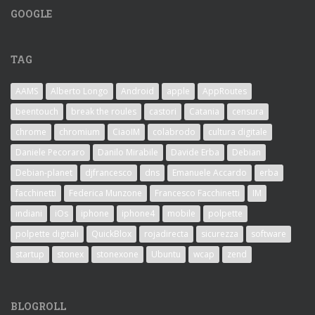
GOOGLE
TAG
AAMS
Alberto Longo
Android
apple
AppRoutes
beentouch
break the roules
castori
Catania
censura
chrome
chromium
CiaoIM
colabrodo
cultura digitale
Daniele Pecoraro
Danilo Mirabile
Davide Erba
Debian
Debian-planet
djfrancesco
dns
Emanuele Accardo
erba
facchinetti
Federica Munzone
Francesco Facchinetti
IM
indiani
iOs
iphone
iphone4
mobile
polpette
polpette digitali
QuickBlox
rojadirecta
sicurezza
software
startup
stonex
stonexone
Ubuntu
wcap
zend
BLOGROLL