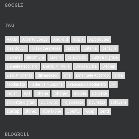
GOOGLE
TAG
AAMS
Alberto Longo
Android
apple
AppRoutes
beentouch
break the roules
castori
Catania
censura
chrome
chromium
CiaoIM
colabrodo
cultura digitale
Daniele Pecoraro
Danilo Mirabile
Davide Erba
Debian
Debian-planet
djfrancesco
dns
Emanuele Accardo
erba
facchinetti
Federica Munzone
Francesco Facchinetti
IM
indiani
iOs
iphone
iphone4
mobile
polpette
polpette digitali
QuickBlox
rojadirecta
sicurezza
software
startup
stonex
stonexone
Ubuntu
wcap
zend
BLOGROLL