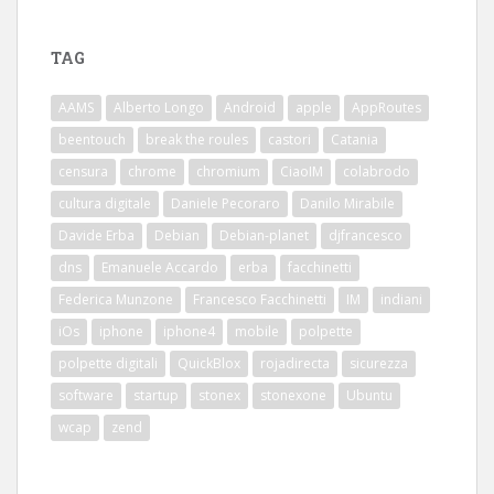
TAG
AAMS
Alberto Longo
Android
apple
AppRoutes
beentouch
break the roules
castori
Catania
censura
chrome
chromium
CiaoIM
colabrodo
cultura digitale
Daniele Pecoraro
Danilo Mirabile
Davide Erba
Debian
Debian-planet
djfrancesco
dns
Emanuele Accardo
erba
facchinetti
Federica Munzone
Francesco Facchinetti
IM
indiani
iOs
iphone
iphone4
mobile
polpette
polpette digitali
QuickBlox
rojadirecta
sicurezza
software
startup
stonex
stonexone
Ubuntu
wcap
zend